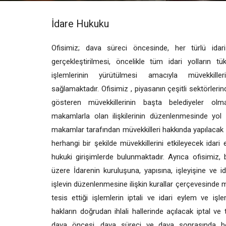
İdare Hukuku
Ofisimiz; dava süreci öncesinde, her türlü idari
gerçekleştirilmesi, öncelikle tüm idari yolların t
işlemlerinin yürütülmesi amacıyla müvekkill
sağlamaktadır. Ofisimiz , piyasanın çeşitli sektörlerin
gösteren müvekkillerinin başta belediyeler ol
makamlarla olan ilişkilerinin düzenlenmesinde yol g
makamlar tarafından müvekkilleri hakkında yapılacak h
herhangi bir şekilde müvekkillerini etkileyecek idari 
hukuki girişimlerde bulunmaktadır. Ayrıca ofisimiz
üzere İdarenin kuruluşuna, yapısına, işleyişine ve id
işlevin düzenlenmesine ilişkin kurallar çerçevesinde mü
tesis ettiği işlemlerin iptali ve idari eylem ve işl
hakların doğrudan ihlali hallerinde açılacak iptal ve
dava öncesi, dava süreci ve dava sonrasında he