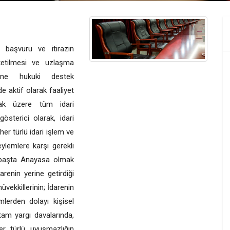
 başvuru ve itirazın
üketilmesi ve uzlaşma
erine hukuki destek
de aktif olarak faaliyet
mak üzere tüm idari
österici olarak, idari
er türlü idari işlem ve
eylemlere karşı gerekli
, başta Anayasa olmak
arenin yerine getirdiği
vekkillerinin; İdarenin
emlerden dolayı kişisel
 tam yargı davalarında,
r türlü uyuşmazlığın