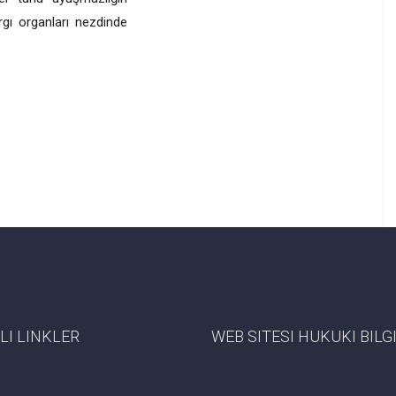
gı organları nezdinde
LI LINKLER
WEB SITESI HUKUKI BIL