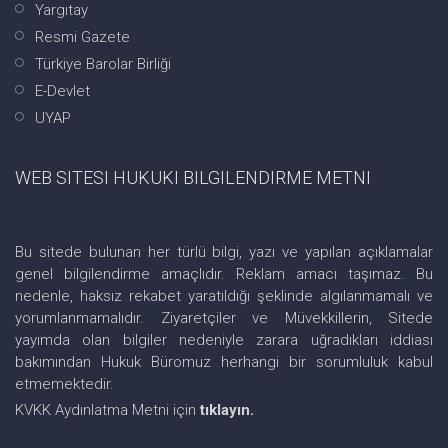
Yargıtay
Resmi Gazete
Türkiye Barolar Birliği
E-Devlet
UYAP
WEB SITESI HUKUKI BILGILENDIRME METNI
Bu sitede bulunan her türlü bilgi, yazı ve yapılan açıklamalar
genel bilgilendirme amaçlıdır. Reklam amacı taşımaz. Bu
nedenle, haksız rekabet yaratıldığı şeklinde algılanmamalı ve
yorumlanmamalıdır. Ziyaretçiler ve Müvekkillerin, Sitede
yayımda olan bilgiler nedeniyle zarara uğradıkları iddiası
bakımından Hukuk Büromuz herhangi bir sorumluluk kabul
etmemektedir.
KVKK Aydınlatma Metni için
tıklayın.